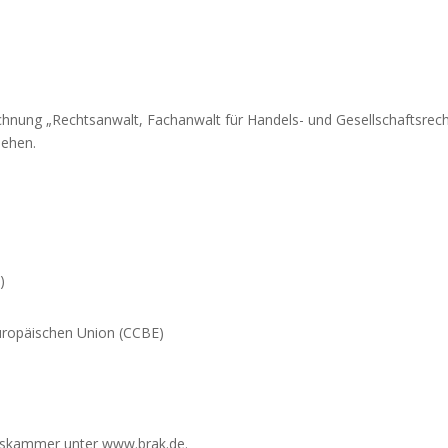
ichnung „Rechtsanwalt, Fachanwalt für Handels- und Gesellschaftsre
iehen.
)
Europäischen Union (CCBE)
tskammer unter www.brak.de.